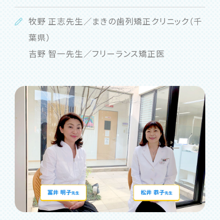
牧野 正志先生／まきの歯列矯正クリニック（千
葉県）
吉野 智一先生／フリーランス矯正医